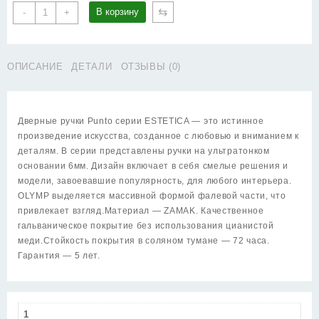
Количество
⇆
В корзину
-
+
товара
Ручка
Punto
ОПИСАНИЕ
ДЕТАЛИ
ОТЗЫВЫ (0)
(Пунто)
раздельная
K.EST.Q52.OLYMP
SSC-
Дверные ручки Punto серии ESTETICA — это истинное
16
произведение искусства, созданное с любовью и вниманием к
сатинированный
деталям. В серии представлены ручки на ультратонком
хром
основании 6мм. Дизайн включает в себя смелые решения и
модели, завоевавшие популярность, для любого интерьера.
OLYMP выделяется массивной формой фалевой части, что
привлекает взгляд.Материал — ZAMAK. Качественное
гальваническое покрытие без использования цианистой
меди.Стойкость покрытия в соляном тумане — 72 часа.
Гарантия — 5 лет.
1