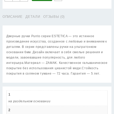
товара
Ручка
Punto
ОПИСАНИЕ
ДЕТАЛИ
ОТЗЫВЫ (0)
(Пунто)
раздельная
K.EST.Q52.SANDY
CP-
Дверные ручки Punto серии ESTETICA — это истинное
8
произведение искусства, созданное с любовью и вниманием к
хром
деталям. В серии представлены ручки на ультратонком
основании 6мм. Дизайн включает в себя смелые решения и
модели, завоевавшие популярность, для любого
интерьера.Материал — ZAMAK. Качественное гальваническое
покрытие без использования цианистой меди.Стойкость
покрытия в соляном тумане — 72 часа. Гарантия — 5 лет.
1
на раздельном основании
2