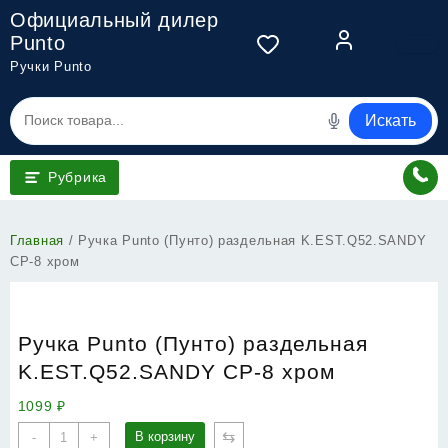
Перейти
Официальный дилер
к
Punto
содержимому
Ручки Punto
Искать
Рубрика
Главная
/ Ручка Punto (Пунто) раздельная K.EST.Q52.SANDY
CP-8 хром
Ручка Punto (Пунто) раздельная
K.EST.Q52.SANDY CP-8 хром
1099
₽
Количество
⇆
В корзину
-
+