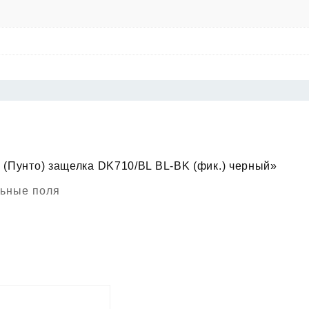
o (Пунто) защелка DK710/BL BL-BK (фик.) черный»
ьные поля