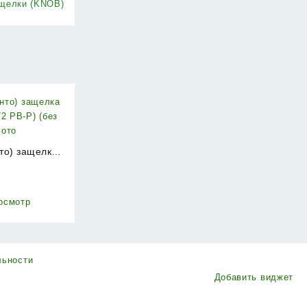
ащелки (KNOB)
нто) защелка
2 PB-P) (без
₽
лото
осмотр
льности
Добавить виджет