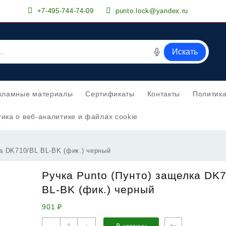
+7-495-744-74-09
punto.lock@yandex.ru
Искать
кламные материалы
Сертификаты
Контакты
Политик
ика о веб-аналитике и файлах cookie
а DK710/BL BL-BK (фик.) черный
Ручка Punto (Пунто) защелка DK
BL-BK (фик.) черный
901
₽
Количество