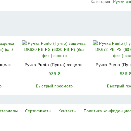
Категория:
Ручки з
ащелка
Ручка Punto (Пунто) защелка
Ручка Punto (Пу
) (кл./
DK620 PB-PS (6020 PB-P) (без
DK672 PB-PS (607
939
₽
536
фик.) золото
фик.) зо
р
Быстрый просмотр
Быстрый пр
атериалы
Сертификаты
Контакты
Политика конфиденциа