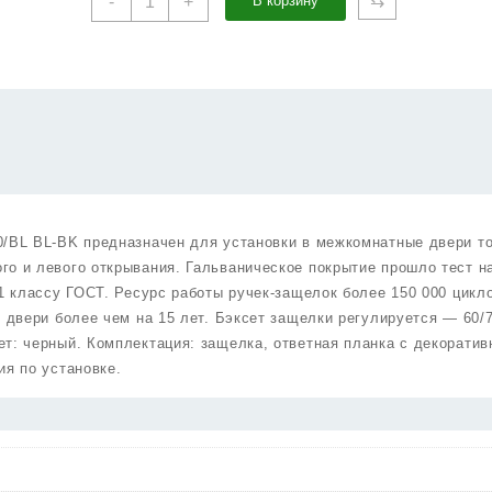
⇆
-
+
В корзину
товара
Ручка
Punto
(Пунто)
защелка
DK710/BL
BL-
BK
(фик.)
черный
0/BL BL-BK предназначен для установки в межкомнатные двери т
го и левого открывания. Гальваническое покрытие прошло тест н
 1 классу ГОСТ. Ресурс работы ручек-защелок более 150 000 цикл
у двери более чем на 15 лет. Бэксет защелки регулируется — 60/
т: черный. Комплектация: защелка, ответная планка с декоратив
ия по установке.