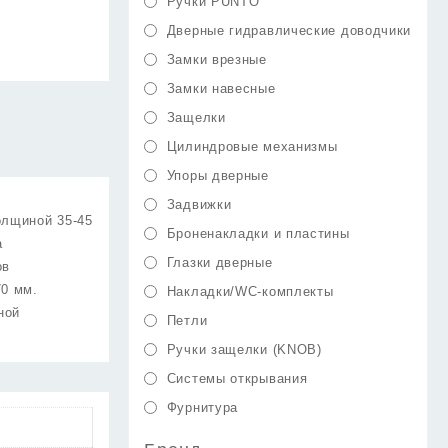
Ручки PUNTO
Дверные гидравлические доводчики
Замки врезные
Замки навесные
Защелки
Цилиндровые механизмы
Упоры дверные
Задвижки
олщиной 35-45
Броненакладки и пластины
а
Глазки дверные
ов
70 мм.
Накладки/WC-комплекты
ной
Петли
Ручки защелки (KNOB)
Системы открывания
Фурнитура