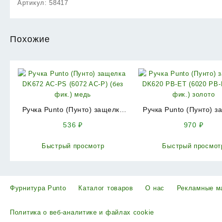
Артикул:
58417
Похожие
Ручка Punto (Пунто) защелка
Ручка Punto (Пунто) з
DK672 AC-PS (6072 AC-P) (без
DK620 PB-ET (6020 PB-E
536
₽
970
₽
фик.) медь
фик.) золото
Быстрый просмотр
Быстрый просмот
Фурнитура Punto
Каталог товаров
О нас
Рекламные м
Политика о веб-аналитике и файлах cookie