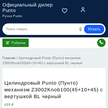
Перейти
Официальный дилер
к
Punto
содержимому
Ручки Punto
Искать
Рубрика
Главная
/ Цилиндровый Punto (Пунто) механизм
Z3002Knob100(45+10+45) с вертушкой BL черный
Цилиндровый Punto (Пунто)
механизм Z3002Knob100(45+10+45) с
вертушкой BL черный
439
₽