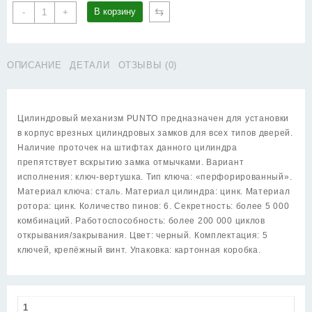
Количество
⇆
В корзину
-
+
товара
Цилиндровый
Punto
ОПИСАНИЕ
ДЕТАЛИ
ОТЗЫВЫ (0)
(Пунто)
механизм
Z3002Knob100(45+10+45)
с
Цилиндровый механизм PUNTO предназначен для установки
вертушкой
в корпус врезных цилиндровых замков для всех типов дверей.
BL
Наличие проточек на штифтах данного цилиндра
черный
препятствует вскрытию замка отмычками. Вариант
исполнения: ключ-вертушка. Тип ключа: «перфорированный».
Материал ключа: сталь. Материал цилиндра: цинк. Материал
ротора: цинк. Количество пинов: 6. Секретность: более 5 000
комбинаций. Работоспособность: более 200 000 циклов
открывания/закрывания. Цвет: черный. Комплектация: 5
ключей, крепёжный винт. Упаковка: картонная коробка.
1