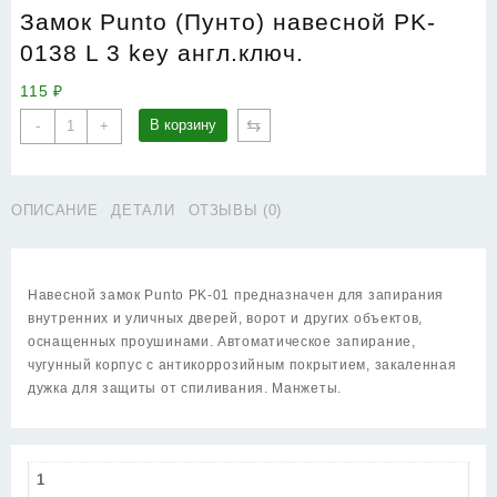
Замок Punto (Пунто) навесной PK-
0138 L 3 key англ.ключ.
115
₽
Количество
⇆
В корзину
-
+
товара
Замок
Punto
ОПИСАНИЕ
ДЕТАЛИ
ОТЗЫВЫ (0)
(Пунто)
навесной
PK-
0138
Навесной замок Punto PK-01 предназначен для запирания
L
внутренних и уличных дверей, ворот и других объектов,
3
оснащенных проушинами. Автоматическое запирание,
key
чугунный корпус с антикоррозийным покрытием, закаленная
англ.ключ.
дужка для защиты от спиливания. Манжеты.
1