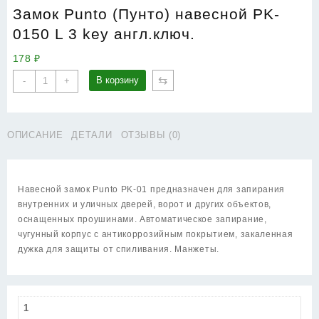
Замок Punto (Пунто) навесной PK-
0150 L 3 key англ.ключ.
178
₽
Количество
⇆
В корзину
-
+
товара
Замок
Punto
ОПИСАНИЕ
ДЕТАЛИ
ОТЗЫВЫ (0)
(Пунто)
навесной
PK-
0150
Навесной замок Punto PK-01 предназначен для запирания
L
внутренних и уличных дверей, ворот и других объектов,
3
оснащенных проушинами. Автоматическое запирание,
key
чугунный корпус с антикоррозийным покрытием, закаленная
англ.ключ.
дужка для защиты от спиливания. Манжеты.
1